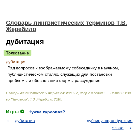
Словарь лингвистических терминов Т.В.
Жеребило
дубитация
Толкование
дубитация
Ряд вопросов к воображаемому собеседнику в научном,
публицистическом стилях, служащих для постановки
проблемы и обоснования формы рассуждения.
Словарь лингвистических терминов: Изд. 5-е, испр-е и дополн. — Назрань: Изд-
во "Пилигрим"
.
Т.В. Жеребило
.
2010
.
Игры ⚽
Нужна курсовая?
дубитатив
дублирующая функция
языка