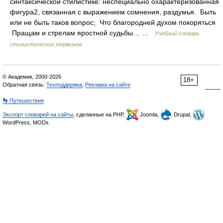
синтаксической стилистике: неспециально охарактеризованная
фигура2, связанная с выражением сомнения, раздумья. Быть
или не быть таков вопрос; Что благородней духом покоряться
Пращам и стрелам яростной судьбы… …
Учебный словарь
стилистических терминов
© Академик, 2000-2026
18+
Обратная связь:
Техподдержка
,
Реклама на сайте
👣 Путешествия
Экспорт словарей на сайты
, сделанные на PHP,
Joomla,
Drupal,
WordPress, MODx.